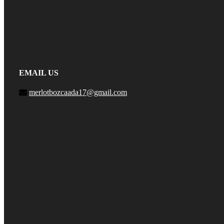
EMAIL US
merlotbozcaada17@gmail.com