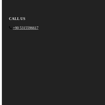
CALL US
+90 5315596617